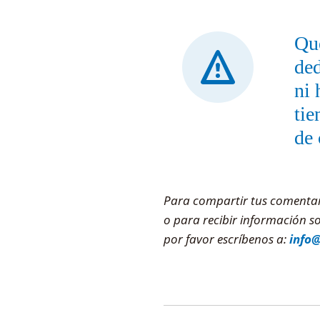
Que
ded
ni 
tie
de 
Para compartir tus comentario
o para recibir información 
por favor escríbenos a:
info