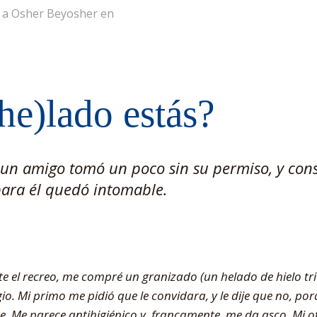
r a Osher Beyosher en
he)lado estás?
un amigo tomó un poco sin su permiso, y cons
para él quedó intomable.
te el recreo, me compré un granizado (un helado de hielo t
egio. Mi primo me pidió que le convidara, y le dije que no, p
. Me parece antihigiénico y, francamente, me da asco. Mi 