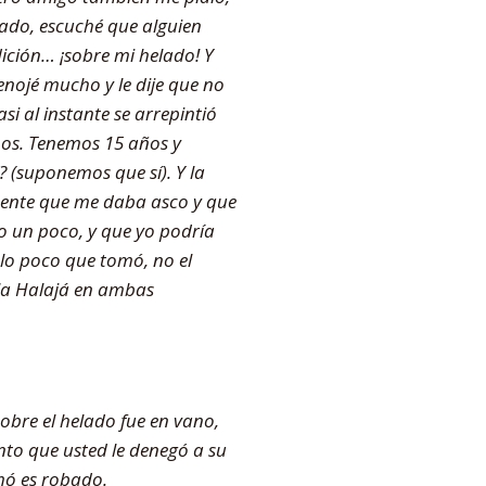
ado, escuché que alguien
ición… ¡sobre mi helado! Y
enojé mucho y le dije que no
i al instante se arrepintió
os. Tenemos 15 años y
 (suponemos que sí). Y la
amente que me daba asco y que
o un poco, y que yo podría
r lo poco que tomó, no el
 la Halajá en ambas
obre el helado fue en vano,
nto que usted le denegó a su
mó es robado.