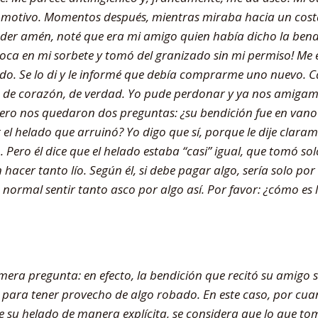
mo motivo. Momentos después, mientras miraba hacia un cost
nder amén, noté que era mi amigo quien había dicho la bend
boca en mi sorbete y tomó del granizado sin mi permiso! Me 
o. Se lo di y le informé que debía comprarme uno nuevo. Cas
n de corazón, de verdad. Yo pude perdonar y ya nos amigam
ro nos quedaron dos preguntas: ¿su bendición fue en vano?
 el helado que arruinó? Yo digo que sí, porque le dije clar
ero él dice que el helado estaba “casi” igual, que tomó sol
 hacer tanto lío. Según él, si debe pagar algo, sería solo po
 normal sentir tanto asco por algo así. Por favor: ¿cómo es
era pregunta: en efecto, la bendición que recitó su amigo s
 para tener provecho de algo robado. En este caso, por cua
 su helado de manera explícita, se considera que lo que to