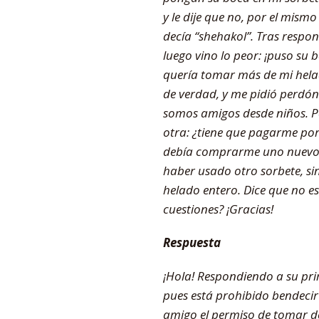
y le dije que no, por el mis
decía “shehakol”. Tras respo
luego vino lo peor: ¡puso su 
quería tomar más de mi helad
de verdad, y me pidió perdó
somos amigos desde niños. Pe
otra: ¿tiene que pagarme por
debía comprarme uno nuevo. P
haber usado otro sorbete, sin
helado entero. Dice que no es
cuestiones? ¡Gracias!
Respuesta
¡Hola! Respondiendo a su prim
pues está prohibido bendecir
amigo el permiso de tomar de