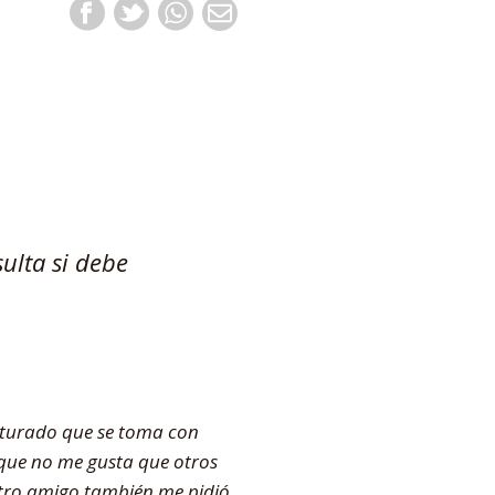
ulta si debe
riturado que se toma con
orque no me gusta que otros
otro amigo también me pidió,