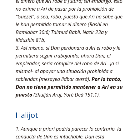
el dinero que Ari robe a futuro; sin embargo, esto
no exime a Ari de pasar por la prohibición de
“Guezel”, o sea, robo, puesto que Ari no sabe que
le han permitido tomar el dinero (Rashí en
Bamidbar 30:6; Talmud Babli, Nazir 23a y
Kidushin 81b)
3. Así mismo, si Dan perdonara a Ari el robo y le
permitiera seguir trabajando, ahora Dan, el
empleador, sería cómplice del robo de Ari –¡a sí
mismo!- al apoyar una situación prohibida a
sabiendas (mesayea lidbar averá).
Por lo tanto,
Dan no tiene permitido mantener a Ari en su
puesto
(Shulján Aruj, Yoré Deá 151:1).
Halijot
1. Aunque a priori podría parecer lo contrario, la
conducta de Dan es intachable. Dan está