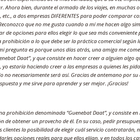
tar. Ahora bien, durante el armado de los viajes, en muchas oc
ca, etc., a dos empresas DIFERENTES para poder comparar co
. Reconozco que no me gusta cuando a mí me hacen algo simi
par de opciones para ellos elegir lo que sea más conveniente 
prohibición a lo que debe ser la práctica comercial según la
e mi pregunta es porque unos días atrás, una amiga me come
enebat Daat”, y que consiste en hacer creer a alguien algo q
so, yo estaría haciendo creer a las empresas a quienes les pi
do no necesariamente será así. Gracias de antemano por su a
espuesta y me sirve para aprender y ser mejor. ¡Gracias!
 una prohibición denominada “Guenebat Daat”, y consiste en 
ión de obtener un provecho de él. En su caso, pedir presupue
s clientes la posibilidad de elegir cuál servicio contratarán
arles opciones reales para que ellos elijan, y en todos los cas