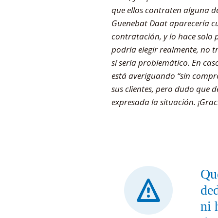
que ellos contraten alguna de 
Guenebat Daat aparecería cu
contratación, y lo hace solo p
podría elegir realmente, no t
sí sería problemático. En cas
está averiguando “sin compro
sus clientes, pero dudo que d
expresada la situación. ¡Grac
Que
ded
ni 