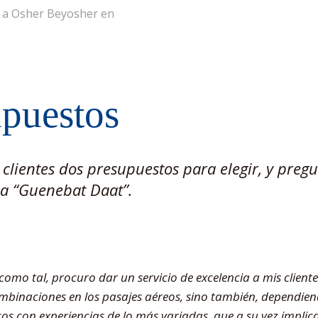
r a Osher Beyosher en
puestos
 clientes dos presupuestos para elegir, y pregu
ica “Guenebat Daat”.
 como tal, procuro dar un servicio de excelencia a mis client
mbinaciones en los pasajes aéreos, sino también, dependiendo
cos con experiencias de lo más variadas, que a su vez impli