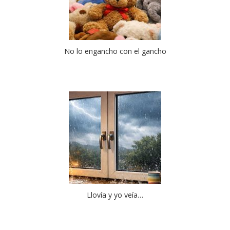
No lo engancho con el gancho
Llovía y yo veía…