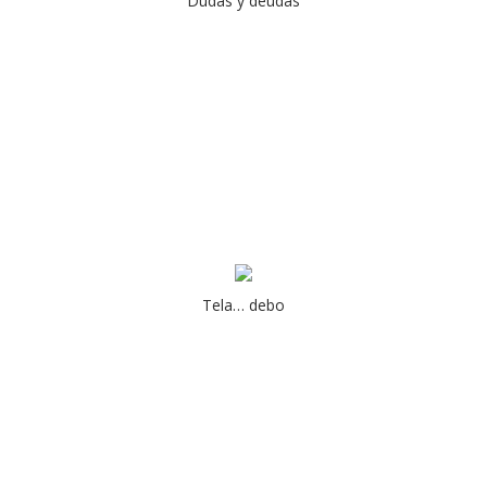
Dudas y deudas
Tela… debo