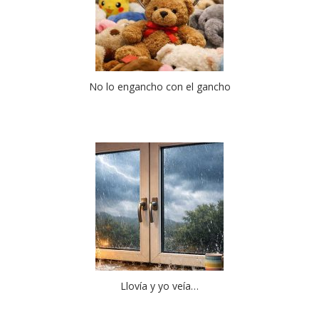
No lo engancho con el gancho
Llovía y yo veía…