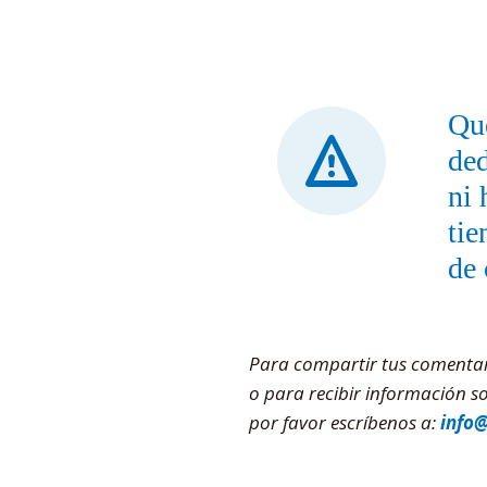
Que
ded
ni 
tie
de 
Para compartir tus comentario
o para recibir información 
por favor escríbenos a:
info