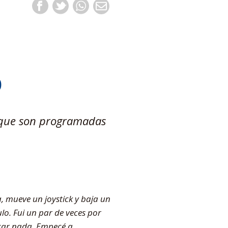
o
 que son programadas
, mueve un joystick y baja un
lo. Fui un par de veces por
acar nada. Empecé a