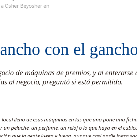
r a Osher Beyosher en
ancho con el ganch
ocio de máquinas de premios, y al enterarse
s al negocio, preguntó si está permitido.
 local lleno de esas máquinas en las que uno pone una ficha
un peluche, un perfume, un reloj o lo que haya en el cubícu
nción que la gente juega y juega, aunque casi nadie logra s