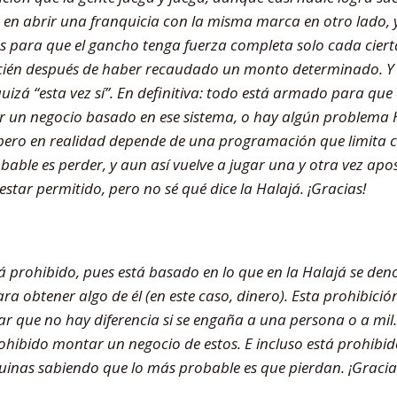
en abrir una franquicia con la misma marca en otro lado, 
para que el gancho tenga fuerza completa solo cada cierta
cién después de haber recaudado un monto determinado. Y au
izá “esta vez sí”. En definitiva: todo está armado para que 
ir un negocio basado en ese sistema, o hay algún problema 
 pero en realidad depende de una programación que limita 
ble es perder, y aun así vuelve a jugar una y otra vez apos
star permitido, pero no sé qué dice la Halajá. ¡Gracias!
stá prohibido, pues está basado en lo que en la Halajá se d
a obtener algo de él (en este caso, dinero). Esta prohibició
ar que no hay diferencia si se engaña a una persona o a mil. 
prohibido montar un negocio de estos. E incluso está prohibid
uinas sabiendo que lo más probable es que pierdan. ¡Gracia