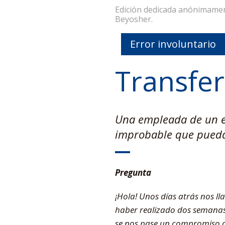
Edición dedicada anónimamen
Beyosher.
Error involuntario
Transfe
Una empleada de un es
improbable que pueda
Pregunta
¡Hola! Unos días atrás nos 
haber realizado dos semanas
se nos pase un compromiso 