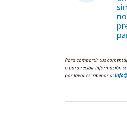
si
no
pr
pa
Para compartir tus comentario
o para recibir información 
por favor escríbenos a:
info