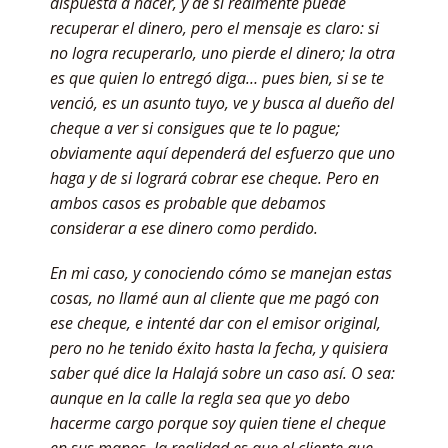
dispuesta a hacer, y de si realmente puede
recuperar el dinero, pero el mensaje es claro: si
no logra recuperarlo, uno pierde el dinero; la otra
es que quien lo entregó diga… pues bien, si se te
venció, es un asunto tuyo, ve y busca al dueño del
cheque a ver si consigues que te lo pague;
obviamente aquí dependerá del esfuerzo que uno
haga y de si logrará cobrar ese cheque. Pero en
ambos casos es probable que debamos
considerar a ese dinero como perdido.
En mi caso, y conociendo cómo se manejan estas
cosas, no llamé aun al cliente que me pagó con
ese cheque, e intenté dar con el emisor original,
pero no he tenido éxito hasta la fecha, y quisiera
saber qué dice la Halajá sobre un caso así. O sea:
aunque en la calle la regla sea que yo debo
hacerme cargo porque soy quien tiene el cheque
en sus manos, la realidad es que el cliente que