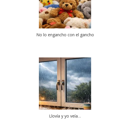
No lo engancho con el gancho
Llovía y yo veía…