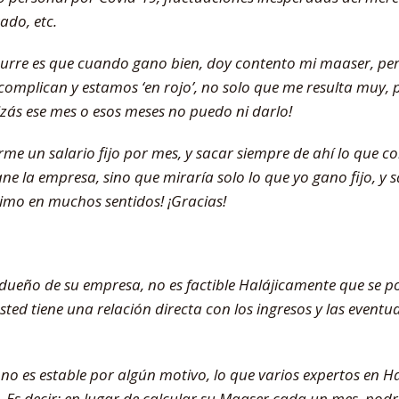
ado, etc.
urre es que cuando gano bien, doy contento mi maaser, pe
 complican y estamos ‘en rojo’, no solo que me resulta muy, pe
ás ese mes o esos meses no puedo ni darlo!
me un salario fijo por mes, y sacar siempre de ahí lo que c
ane la empresa, sino que miraría solo lo que yo gano fijo, y 
simo en muchos sentidos! ¡Gracias!
l dueño de su empresa, no es factible Halájicamente que se po
usted tiene una relación directa con los ingresos y las eventu
 no es estable por algún motivo, lo que varios expertos en Hal
 Es decir: en lugar de calcular su Maaser cada un mes, podr