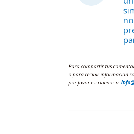
un
si
no
pr
pa
Para compartir tus comentario
o para recibir información 
por favor escríbenos a:
info