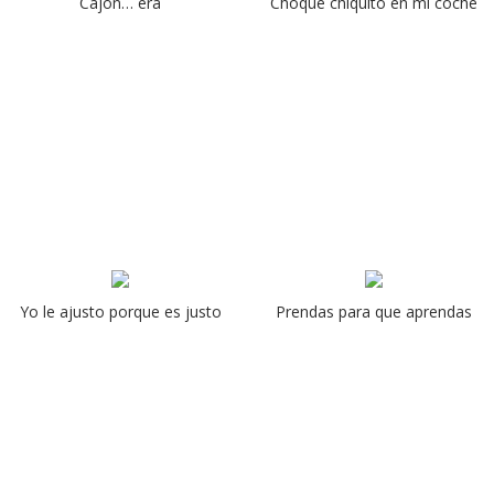
Cajón… era
Choque chiquito en mi coche
Yo le ajusto porque es justo
Prendas para que aprendas