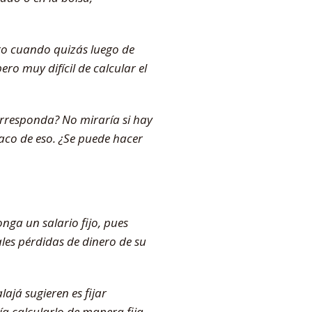
ro cuando quizás luego de
ro muy difícil de calcular el
orresponda? No miraría si hay
saco de eso. ¿Se puede hacer
nga un salario fijo, pues
ales pérdidas de dinero de su
ajá sugieren es fijar
ía calcularlo de manera fija