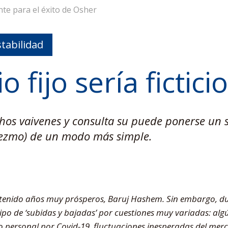
te para el éxito de Osher
tabilidad
o fijo sería ficticio
os vaivenes y consulta su puede ponerse un sa
iezmo) de un modo más simple.
tenido años muy prósperos, Baruj Hashem. Sin embargo, dur
o de ‘subidas y bajadas’ por cuestiones muy variadas: algú
 personal por Covid-19, fluctuaciones inesperadas del merc