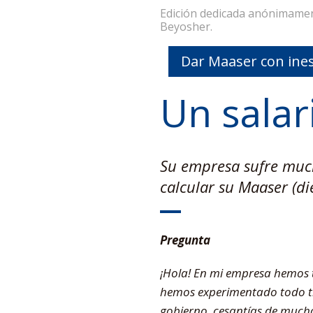
Edición dedicada anónimamen
Beyosher.
Dar Maaser con ines
Un salari
Su empresa sufre much
calcular su Maaser (d
Pregunta
¡Hola! En mi empresa hemos 
hemos experimentado todo tip
gobierno, cesantías de mucho