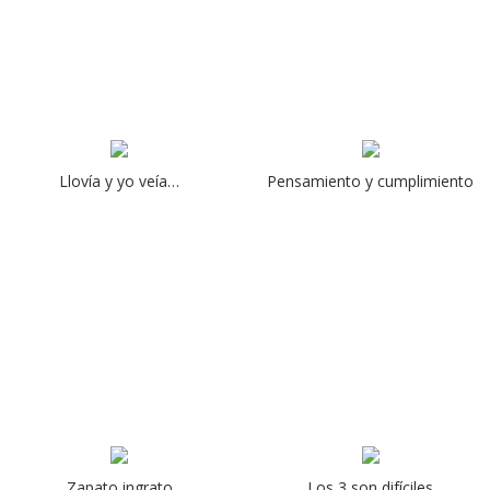
Llovía y yo veía…
Pensamiento y cumplimiento
Zapato ingrato
Los 3 son difíciles