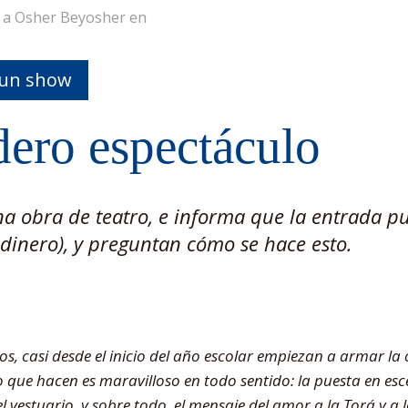
r a Osher Beyosher en
 un show
ero espectáculo
na obra de teatro, e informa que la entrada p
dinero), y preguntan cómo se hace esto.
ijos, casi desde el inicio del año escolar empiezan a armar l
Lo que hacen es maravilloso en todo sentido: la puesta en esc
 el vestuario, y sobre todo, el mensaje del amor a la Torá y 