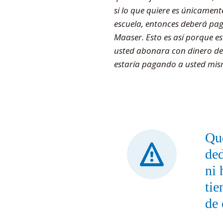
si lo que quiere es únicament
escuela, entonces deberá paga
Maaser. Esto es así porque e
usted abonara con dinero de M
estaría pagando a usted mism
Que
ded
ni 
tie
de 